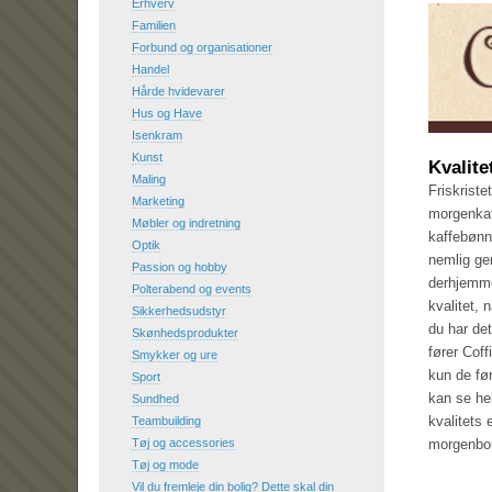
Erhverv
Familien
Forbund og organisationer
Handel
Hårde hvidevarer
Hus og Have
Isenkram
Kunst
Kvalite
Maling
Friskriste
Marketing
morgenkaff
Møbler og indretning
kaffebønne
Optik
nemlig ger
Passion og hobby
derhjemme,
Polterabend og events
kvalitet, 
Sikkerhedsudstyr
du har det
Skønhedsprodukter
fører Coff
Smykker og ure
kun de fø
Sport
kan se he
Sundhed
kvalitets 
Teambuilding
morgenbo
Tøj og accessories
Tøj og mode
Vil du fremleje din bolig? Dette skal din