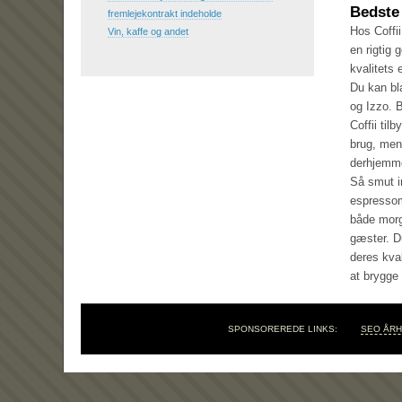
Bedste
fremlejekontrakt indeholde
Hos Coffi
Vin, kaffe og andet
en rigtig 
kvalitets
Du kan bl
og Izzo. 
Coffii til
brug, men
derhjemm
Så smut i
espressoma
både morg
gæster. D
deres kva
at brygge 
SPONSOREREDE LINKS:
SEO ÅR