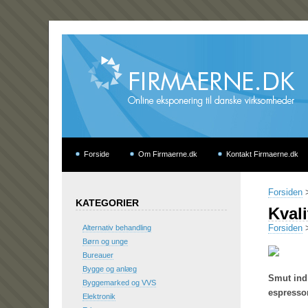
Forside
Om Firmaerne.dk
Kontakt Firmaerne.dk
Forsiden
KATEGORIER
Kvali
Forsiden
Alternativ behandling
Børn og unge
Bureauer
Bygge og anlæg
Smut ind 
Byggemarked og VVS
espressom
Elektronik