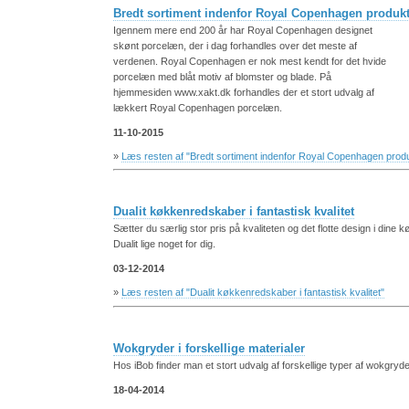
Bredt sortiment indenfor Royal Copenhagen produkt
Igennem mere end 200 år har Royal Copenhagen designet
skønt porcelæn, der i dag forhandles over det meste af
verdenen. Royal Copenhagen er nok mest kendt for det hvide
porcelæn med blåt motiv af blomster og blade. På
hjemmesiden www.xakt.dk forhandles der et stort udvalg af
lækkert Royal Copenhagen porcelæn.
11-10-2015
»
Læs resten af "Bredt sortiment indenfor Royal Copenhagen prod
Dualit køkkenredskaber i fantastisk kvalitet
Sætter du særlig stor pris på kvaliteten og det flotte design i din
Dualit lige noget for dig.
03-12-2014
»
Læs resten af "Dualit køkkenredskaber i fantastisk kvalitet"
Wokgryder i forskellige materialer
Hos iBob finder man et stort udvalg af forskellige typer af wokgryde
18-04-2014