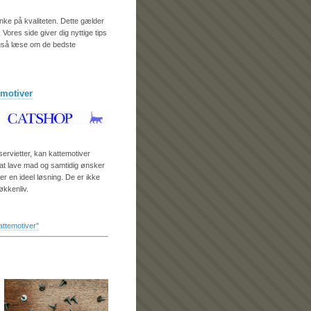
ænke på kvaliteten. Dette gælder
Vores side giver dig nyttige tips
u også læse om de bedste
emotiver
servietter, kan kattemotiver
 at lave mad og samtidig ønsker
er en ideel løsning. De er ikke
økkenliv.
ttemotiver"