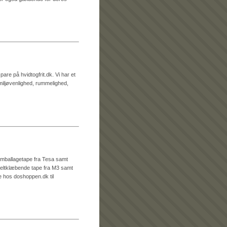
are på hvidtogfrit.dk. Vi har et
 miljøvenlighed, rummelighed,
emballagetape fra Tesa samt
eltklæbende tape fra M3 samt
e hos doshoppen.dk til