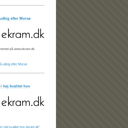
udkig efter Morsø
timentet på www.ekram.dk.
å udkig efter Morsø
i høj kvalitet hos
d i høj kvalitet hos ekram.dk"