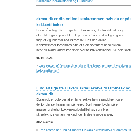
Bornholms Keramikfabrik og Humdakin"
ekram.dk er din online isenkræmmer, hvis du er på 
køkkentilbehør
Er du på udkig efter en god isenkræmmer, der kan tilbyde dig
et væld af gode produkter til hjemmet? Så kan du af god grund
tage et kig indenfor hos ekram.dk. Hos den online
isenkræmmer forhandles altid et stort sortiment af isenkram,
hvor du blandt andet kan finde Morsø køkkentilbehør. Se hele sor
06-08-2021
»
Læs resten af "ekram.dk er din online isenkræmmer, hvis du er p
køkkentilbehør"
Find alt lige fra Fiskars skrælleknive til lammeskind 
ekram.dk
Ekram.dk er udbyder af en lang række lækre produkter, og er
derfor din isenkræmmer på nettet. Sortimentet byder på en
masse forskelligt køkken-og boligtilbehør, som bl.a.
skrælleknive og lammeskind, der findes til gode priser.
08-12-2019
»
Læs resten af "Find alt lige fra Fiskars skrælleknive til lammeskin