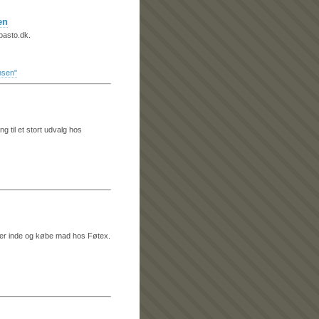
en
pasto.dk.
nsen"
 til et stort udvalg hos
 er inde og købe mad hos Føtex.