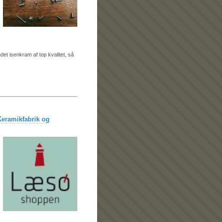
et isenkram af top kvalitet, så
Keramikfabrik og