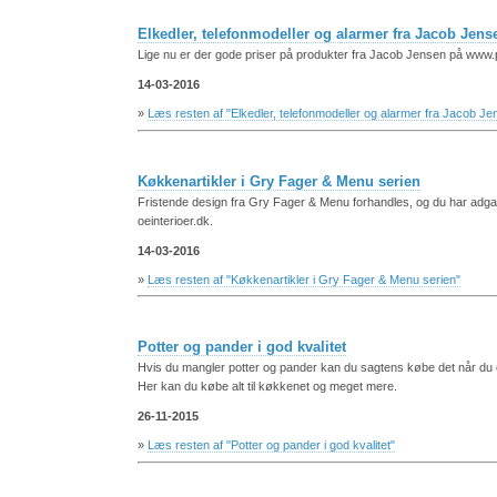
Elkedler, telefonmodeller og alarmer fra Jacob Jens
Lige nu er der gode priser på produkter fra Jacob Jensen på www.
14-03-2016
»
Læs resten af "Elkedler, telefonmodeller og alarmer fra Jacob Je
Køkkenartikler i Gry Fager & Menu serien
Fristende design fra Gry Fager & Menu forhandles, og du har adgang
oeinterioer.dk.
14-03-2016
»
Læs resten af "Køkkenartikler i Gry Fager & Menu serien"
Potter og pander i god kvalitet
Hvis du mangler potter og pander kan du sagtens købe det når du
Her kan du købe alt til køkkenet og meget mere.
26-11-2015
»
Læs resten af "Potter og pander i god kvalitet"