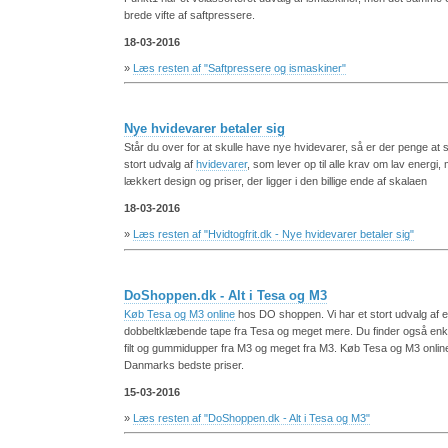
brede vifte af saftpressere.
18-03-2016
»
Læs resten af "Saftpressere og ismaskiner"
Nye hvidevarer betaler sig
Står du over for at skulle have nye hvidevarer, så er der penge at sp
stort udvalg af
hvidevarer
, som lever op til alle krav om lav energi,
lækkert design og priser, der ligger i den billige ende af skalaen
18-03-2016
»
Læs resten af "Hvidtogfrit.dk - Nye hvidevarer betaler sig"
DoShoppen.dk - Alt i Tesa og M3
Køb Tesa og M3 online
hos DO shoppen. Vi har et stort udvalg af 
dobbeltklæbende tape fra Tesa og meget mere. Du finder også enk
filt og gummidupper fra M3 og meget fra M3. Køb Tesa og M3 onlin
Danmarks bedste priser.
15-03-2016
»
Læs resten af "DoShoppen.dk - Alt i Tesa og M3"