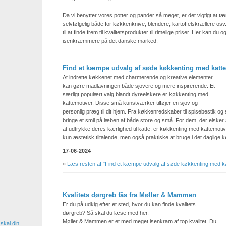
Da vi benytter vores potter og pander så meget, er det vigtigt at t
selvfølgelig både for køkkenknive, blendere, kartoffelskrællere osv. 
til at finde frem til kvalitetsprodukter til rimelige priser. Her kan d
isenkræmmere på det danske marked.
Find et kæmpe udvalg af søde køkkenting med katt
At indrette køkkenet med charmerende og kreative elementer
kan gøre madlavningen både sjovere og mere inspirerende. Et
særligt populært valg blandt dyreelskere er køkkenting med
kattemotiver. Disse små kunstværker tilføjer en sjov og
personlig præg til dit hjem. Fra køkkenredskaber til spisebestik og 
bringe et smil på læben af både store og små. For dem, der elsker
at udtrykke deres kærlighed til katte, er køkkenting med kattemotiv
kun æstetisk tiltalende, men også praktiske at bruge i det daglige k
17-06-2024
»
Læs resten af "Find et kæmpe udvalg af søde køkkenting med ka
Kvalitets dørgreb fås fra Møller & Mammen
Er du på udkig efter et sted, hvor du kan finde kvalitets
dørgreb? Så skal du læse med her.
Møller & Mammen er et med meget isenkram af top kvalitet. Du
 skal din