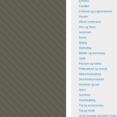
Erhverv
Familien
Forbund og organisationer
Handel
Hårde hvidevarer
Hus og Have
Isenkram
Kunst
Maling
Marketing
Møbler og indretning
Optik
Passion og hobby
Polterabend og events
Sikkerhedsudstyr
Skønhedsprodukter
Smykker og ure
Sport
Sundhed
Teambuilding
Tøj og accessories
Tøj og mode
Vil du fremleje din bolig? Dette