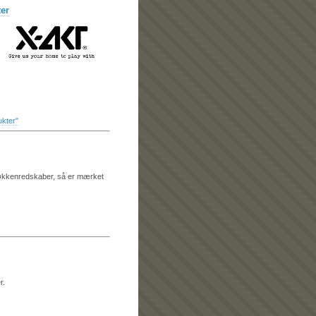
er
ukter"
e køkkenredskaber, så er mærket
r.