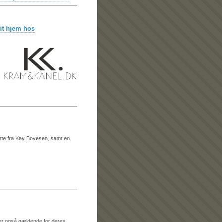
it hjem hos
tte fra Kay Boyesen, samt en
 er også gældende for deres