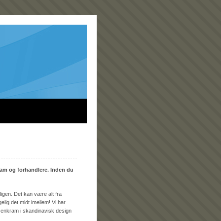
nkram og forhandlere. Inden du
ligen. Det kan være alt fra
gelig det midt imellem! Vi har
senkram i skandinavisk design