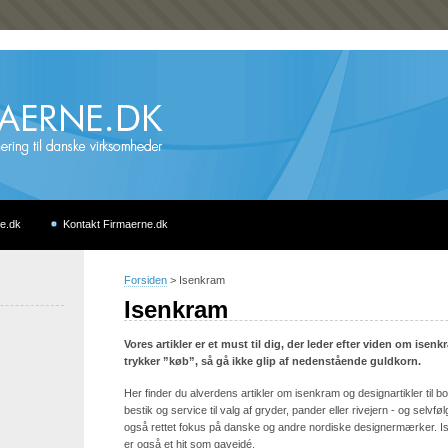
e.dk
Kontakt Firmaerne.dk
Forsiden
>
Isenkram
Isenkram
Vores artikler er et must til dig, der leder efter viden om ise
trykker ”køb”, så gå ikke glip af nedenstående guldkorn.
Her finder du alverdens artikler om isenkram og designartikler til bo
bestik og service til valg af gryder, pander eller rivejern - og selvføl
også rettet fokus på danske og andre nordiske designermærker. I
er også et hit som gaveidé.