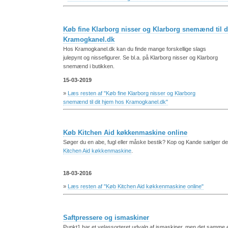
Køb fine Klarborg nisser og Klarborg snemænd til d
Kramogkanel.dk
Hos Kramogkanel.dk kan du finde mange forskellige slags
julepynt og nissefigurer. Se bl.a. på Klarborg nisser og Klarborg
snemænd i butikken.
15-03-2019
»
Læs resten af "Køb fine Klarborg nisser og Klarborg
snemænd til dit hjem hos Kramogkanel.dk"
Køb Kitchen Aid køkkenmaskine online
Søger du en abe, fugl eller måske bestik? Kop og Kande sælger de
Kitchen Aid køkkenmaskine
.
18-03-2016
»
Læs resten af "Køb Kitchen Aid køkkenmaskine online"
Saftpressere og ismaskiner
Punkt1 har et velassorteret udvalg af ismaskiner, men det samme