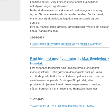
kan finde skruer, VVS, kemi og meget andet. Og du finder
naturligvis dørgreb i god kvalitet.
Møller & Mammen er en virksomhed med mange års erfaring,
og den får du at mærke, når du bestiller fra dem. De har nemlig
et stort udvalg af produkter, faguddannet personale og god
service.
Hvis du mangler gode dørgreb, dørbeslag eller hvilket som helst and
kan du handle hos dem.
28-08-2023
»
Læs resten af "Kvalitets dørgreb fås fra Møller & Mammen"
Pynt hjemmet med flot interiør fra bl.a. Bornholms 
Humdakin
Læsøshoppen forhandler nøje udvalgte produkter indenfor
mode og interiør. Dette gøres fra den originale butik på Læsø,
en efterfølgende butik i Frederikshavn og den fine webshop på
www.laesoeshoppen.dk. Er du specifikt på udkig efter
produkter til hjemmet, kan du læse meget mere om mærker,
såsom Bornholms Keramikfabrik og Humdakin, herunder.
11-02-2023
»
Læs resten af "Pynt hjemmet med flot interiør fra bl.a.