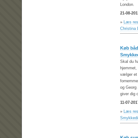
London.
21-08-201
»
Læs res
Christina
Køb båd
Smykked
Skal du ha
hjemmet, s
vælger et 
fornemmel
og Georg 
giver dig 
11-07-201
»
Læs res
Smykkedil
Køb supe