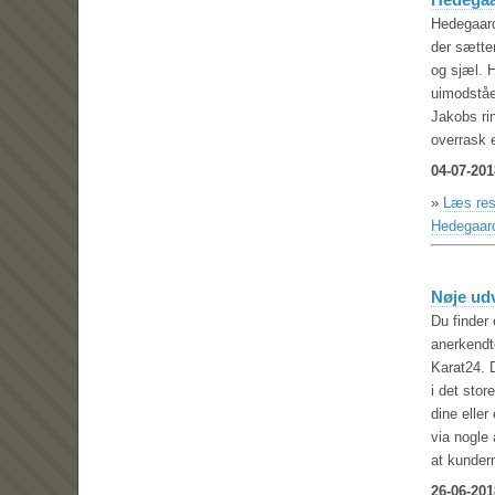
Hedegaard
der sætte
og sjæl. 
uimodståe
Jakobs rin
overrask e
04-07-201
»
Læs rest
Hedegaar
Nøje udv
Du finder
anerkendt
Karat24. 
i det sto
dine elle
via nogle
at kunder
26-06-201