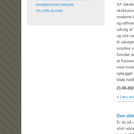
Sif Jakob
fremlejekontrakt indeholde
eksklusive
Vin, kaffe og andet
moderne k
og raffine
udvalg af
og ved sær
til udsøg
smykke sk
formået a
at fusion
med moder
opbygget 
både holdb
21-08-202
»
Læs rest
Den ult
Er du på 
stort udva