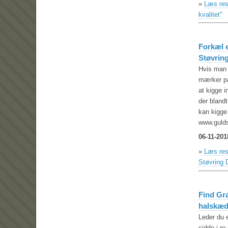
»
Læs res
kvalitet"
Forkæl 
Støvrin
Hvis man 
mærker på
at kigge 
der bland
kan kigge
www.guld
06-11-201
»
Læs res
Støvring 
Find Gra
halskæd
Leder du 
sidde i r