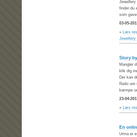
Jewellery
finder du 
som gavei
03-05-201
»
Læs res
Jewellery
Story b
Mangler du
klik dig 
Der kan du
Rado ure 
kæmpe udv
23-04-201
»
Læs res
En onli
Urma er en