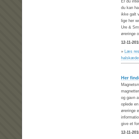
Er du inte
du kan ha
ikke galt
lige her 
Ure & Smy
øreringe 
12-11-201
»
Læs res
halskæde
Her find
Magnetsm
magnetter
og gavn a
oplede en
øreringe e
informati
give et fo
12-11-201