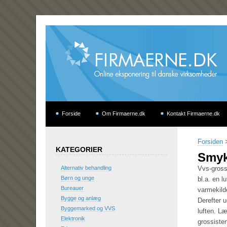
Forside
Om Firmaerne.dk
Kontakt Firmaerne.dk
Forsiden
KATEGORIER
Smyk
Alternativ behandling
Vvs-grossi
Børn og unge
bl.a. en 
Bureauer
varmekilde
Bygge og anlæg
Derefter u
Byggemarked og VVS
luften. L
Elektronik
grossisten