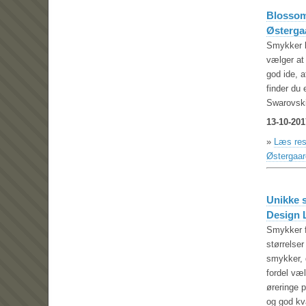
Blossom
Østerga
Smykker ka
vælger at
god ide, 
finder du
Swarovski
13-10-201
»
Læs res
Østergaar
Unikke s
Design 
Smykker få
størrelse
smykker,
fordel væ
øreringe 
og god kv