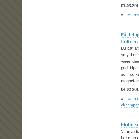
01-03-201
»
Læs res
Få det 
flotte 
Du bør al
smykker o
være ideel
godt tilp
som du ka
magnetarm
04-02-201
»
Læs res
eksempelv
Flotte s
Vil man h
bør man ud