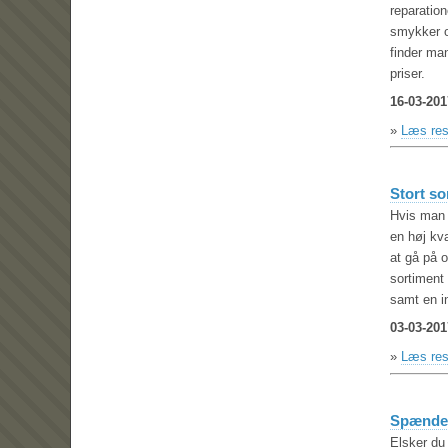
reparation
smykker o
finder ma
priser.
16-03-201
»
Læs res
Stort so
Hvis man 
en høj kva
at gå på o
sortiment 
samt en i
03-03-201
»
Læs res
Spænden
Elsker du