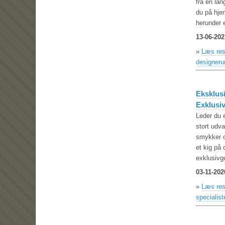
fra en la
du på hje
herunder e
13-06-202
»
Læs rest
designeru
Eksklus
Exklusiv
Leder du 
stort udv
smykker o
et kig på
exklusivg
03-11-202
»
Læs res
specialis