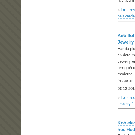
07-12-201
»
Læs res
halskæder 
Køb flo
Jewelry
Har du pl
en date m
Jewelry er
præg på di
moderne, 
i’et på sit 
06-12-201
»
Læs res
Jewelry "
Køb ele
hos Hed