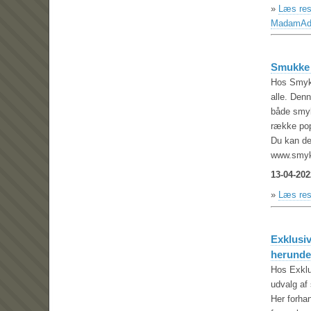
»
Læs res
MadamAd
Smukke 
Hos Smykk
alle. Denn
både smyk
række pop
Du kan der
www.smyk
13-04-202
»
Læs res
Exklusiv
herunde
Hos Exklu
udvalg af
Her forha