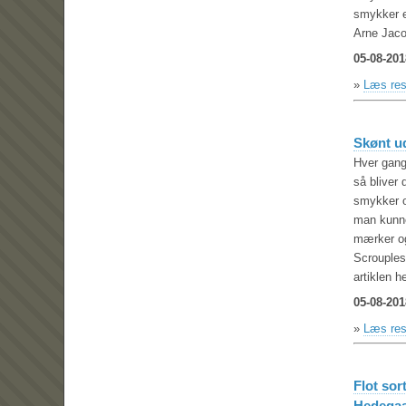
smykker e
Arne Jaco
05-08-201
»
Læs rest
Skønt ud
Hver gang
så bliver 
smykker o
man kunne 
mærker og
Scrouples
artiklen 
05-08-201
»
Læs rest
Flot sor
Hedegaa