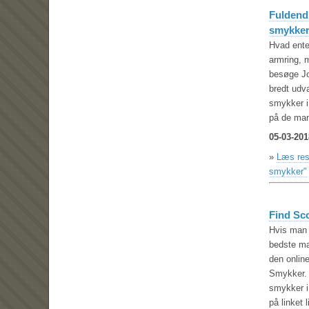
Fuldend 
smykke
Hvad ente
armring, 
besøge Jo
bredt udv
smykker i
på de man
05-03-201
»
Læs rest
smykker"
Find Sc
Hvis man 
bedste mæ
den onlin
Smykker. 
smykker i
på linket