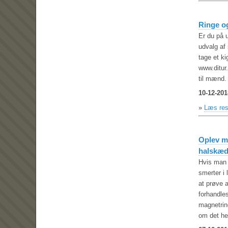
Ringe o
Er du på u
udvalg af
tage et k
www.ditur
til mænd.
10-12-201
»
Læs res
Oplev m
halskæde
Hvis man
smerter i 
at prøve 
forhandles
magnetrin
om det he