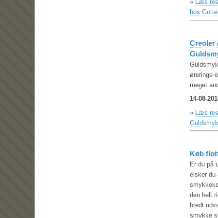
»
Læs rest
hos Gotte
Creoler 
Guldsmy
Guldsmykk
øreringe o
meget and
14-08-201
»
Læs rest
Guldsmyk
Køb flot
Er du på u
elsker du
smykkekom
den helt r
bredt udv
smykke so