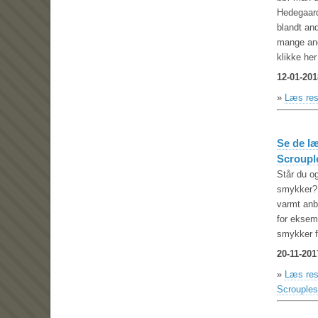
Hedegaard
blandt an
mange and
klikke he
12-01-201
»
Læs res
Se de l
Scrouple
Står du og
smykker? 
varmt anb
for eksem
smykker f
20-11-201
»
Læs res
Scrouples