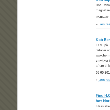
Hos Danol
magnetsen
05-06-201
»
Læs res
Køb Ber
Er du på 
detaljer o
www.hermo
smykker i
af ure til
05-05-201
»
Læs res
Find H.
hos Nor
Klassiske