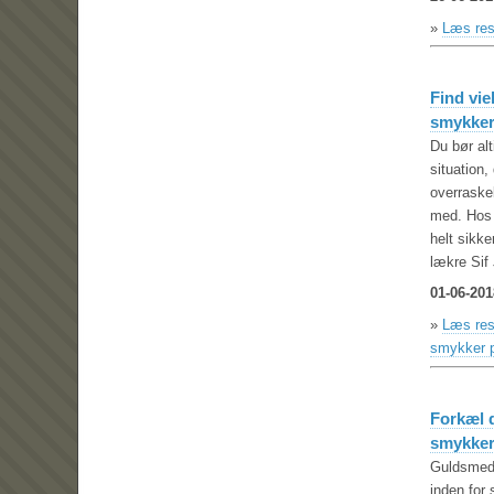
»
Læs res
Find vie
smykker
Du bør alt
situation,
overraskel
med. Hos
helt sikke
lækre Sif
01-06-201
»
Læs rest
smykker 
Forkæl d
smykke
Guldsmed 
inden for