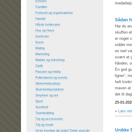
Erhverv
medarbejd
Familien
Forbund og organisationer
Handel
Sådan f
Hårde hvidevarer
Har du ar
Hus og Have
skuffen e
Isenkram
er noget 
Kunst
sidder me
Maling
en reel væ
Marketing
svært at 
Møbler og indretning
hånden, o
Optik
En god gu
Passion og hobby
ligner”, 
Polterabend og events
helt konkr
Sikkerhedsudstyr
maven at 
Skønhedsprodukter
det til dag
Smykker og ure
Sport
25-01-202
Sundhed
»
Læs res
Teambuilding
Tøj og accessories
Tøj og mode
Unikke S
Vil du fremleje din bolig? Dette skal din