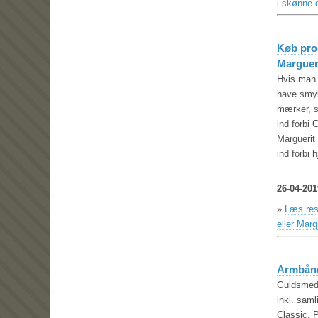
i skønne 
Køb pro
Margueri
Hvis man 
have smyk
mærker, s
ind forbi
Marguerit
ind forbi
26-04-201
»
Læs res
eller Marg
Armbånds
Guldsmed 
inkl. sam
Classic. 