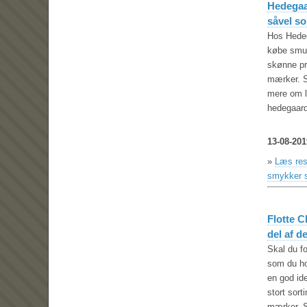
Hedegaa
såvel so
Hos Hede
købe smuk
skønne pr
mærker. 
mere om l
hedegaard
13-08-201
»
Læs res
smykker s
Flotte C
del af 
Skal du fo
som du ho
en god id
stort sort
mærker. S