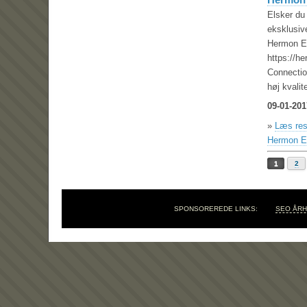
Elsker du
eksklusiv
Hermon E 
https://h
Connectio
høj kvalite
09-01-201
»
Læs res
Hermon E
1
2
SPONSOREREDE LINKS:
SEO ÅR