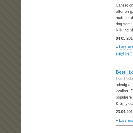
Uanset om 
efter en g
matcher d
ring samt
Klik ind 
04-05-201
»
Læs rest
smykker"
Bestil f
Hos Hedeg
udvalg af 
kvalitet. 
populære 
& Smykker
23-04-201
»
Læs res