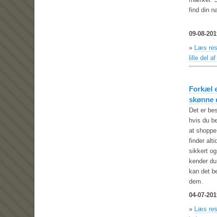
find din 
09-08-201
»
Læs res
lille del
Forkæl e
skønne 
Det er be
hvis du b
at shoppe
finder alt
sikkert o
kender du
kan det be
dem.
04-07-201
»
Læs rest