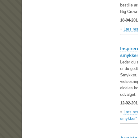
bestille a
Big Crown
18-04-201
»
Læs rest
Inspirer
smykke
Leder du e
er du god
Smykker. 
vielsesrin
aldeles k
udvalget.
12-02-201
»
Læs rest
smykker"