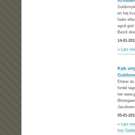
Armbånd
Guldsmykk
en høj kva
fader elle
også god a
Bestil di
14-01-201
»
Læs res
Køb smy
Guldsme
Elsker du
fordel ta
her www.
Østergaard
Jacobsen 
05-01-201
»
Læs res
hos Guld