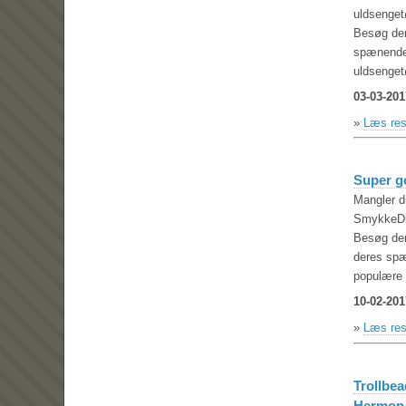
uldsengetø
Besøg de
spænende
uldsenget
03-03-201
»
Læs res
Super g
Mangler d
SmykkeDil
Besøg de
deres spæ
populære 
10-02-201
»
Læs res
Trollbe
Hermon