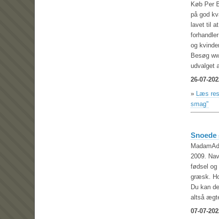
Køb Per B
på god kv
lavet til 
forhandle
og kvinder
Besøg www
udvalget 
26-07-202
»
Læs rest
smag"
Snoede 
MadamAd
2009. Nav
f
ø
dsel og
gr
æ
sk. H
Du kan der
alts
å æ
gt
07-07-202