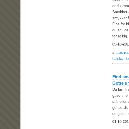
er du kom
Smykker e
smykker f
Fine for 
du alt lig
for et kig.
09-10-201
»
Læs rest
halskæde
Find sma
Gotte's
Du bør fin
gave til e
stil, elle
gottes.dk 
de guldri
01-10-201