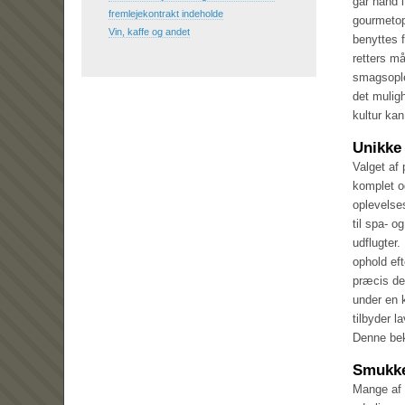
går hånd 
fremlejekontrakt indeholde
gourmetop
Vin, kaffe og andet
benyttes f
retters må
smagsople
det mulig
kultur ka
Unikke
Valget af
komplet o
oplevelses
til spa- o
udflugter.
ophold eft
præcis de
under en 
tilbyder l
Denne bek
Smukke
Mange af 