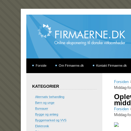
Forside
Om Firmaerne.dk
Kontakt Firmaerne.dk
Forsiden
KATEGORIER
Middag-fo
Ople
Alternativ behandling
midd
Børn og unge
Bureauer
Forsiden
Bygge og anlæg
Middag-fo
Byggemarked og VVS
Elektronik