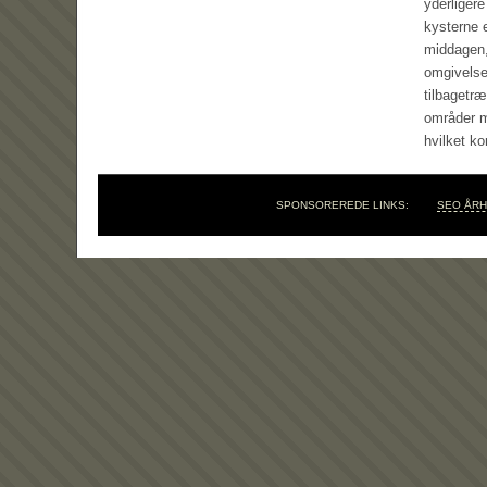
yderliger
kysterne e
middagen,
omgivelse
tilbagetræ
områder me
hvilket k
SPONSOREREDE LINKS:
SEO ÅR