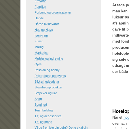
Erhverv
At tage p
Familien
man kan u
Forbund og organisationer
luksuriø
Handel
afslapnin
Hårde hvidevarer
gave til 
Hus og Have
indkvarte
Isenkram
med fors
Kunst
Maling
producent
Marketing
hotelopho
Møbler og indretning
sig selv 
Optik
udsøgt mi
Passion og hobby
der både
Polterabend og events
Sikkerhedsudstyr
Skønhedsprodukter
Smykker og ure
Sport
Sundhed
Teambuilding
Hotelop
Tøj og accessories
Når et
hot
Tøj og mode
overnatni
Vil du fremleje din bolig? Dette skal din