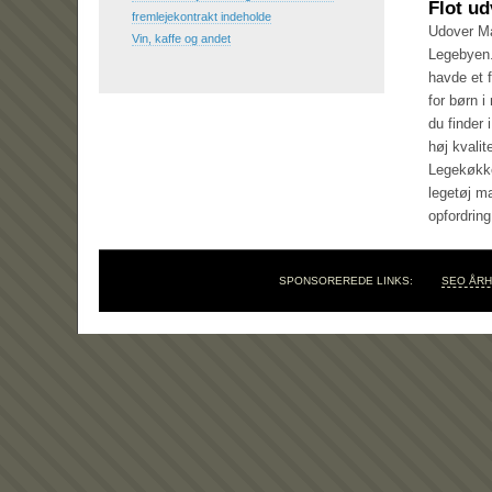
Flot ud
fremlejekontrakt indeholde
Udover Ma
Vin, kaffe og andet
Legebyen.
havde et 
for børn 
du finder 
høj kvalit
Legekøkke
legetøj ma
opfordring
SPONSOREREDE LINKS:
SEO ÅR