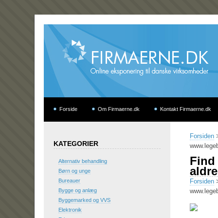
Forside
Om Firmaerne.dk
Kontakt Firmaerne.dk
Forsiden
KATEGORIER
www.lege
Find 
Alternativ behandling
aldr
Børn og unge
Bureauer
Forsiden
Bygge og anlæg
www.lege
Byggemarked og VVS
Elektronik