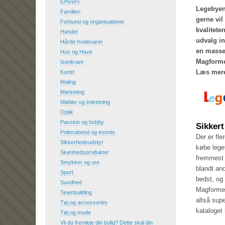
Erhverv
Legebyen.
Familien
gerne vil
Forbund og organisationer
kvalitete
Handel
udvalg in
Hårde hvidevarer
en masse
Hus og Have
Magforme
Isenkram
Læs mere 
Kunst
Maling
Marketing
Møbler og indretning
Optik
Passion og hobby
Sikker
Polterabend og events
Der er fle
Sikkerhedsudstyr
købe leget
Skønhedsprodukter
fremmest 
Smykker og ure
blandt an
Sport
bedst, og 
Sundhed
Magformers
Teambuilding
altså sup
Tøj og accessories
kataloget
Tøj og mode
Vil du fremleje din bolig? Dette skal din