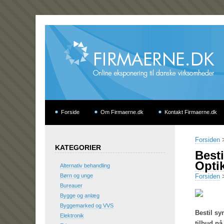
Forside
Om Firmaerne.dk
Kontakt Firmaerne.dk
Forsiden
KATEGORIER
Besti
Opti
Alternativ behandling
Børn og unge
Forsiden
Bureauer
Bygge og anlæg
Byggemarked og VVS
Bestil sy
Elektronik
tilbud på