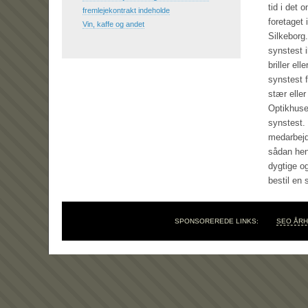
tid i det
fremlejekontrakt indeholde
foretaget
Vin, kaffe og andet
Silkeborg.
synstest i
briller el
synstest 
stær elle
Optikhuse
synstest.
medarbejde
sådan hen
dygtige o
bestil en 
SPONSOREREDE LINKS:
SEO ÅR