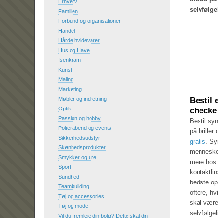
Erhverv
selvfølgel
Familien
Forbund og organisationer
Handel
Hårde hvidevarer
Hus og Have
Isenkram
Kunst
Maling
Marketing
Møbler og indretning
Bestil 
Optik
checke 
Passion og hobby
Bestil sy
Polterabend og events
på briller
Sikkerhedsudstyr
gratis
.
Syn
Skønhedsprodukter
mennesker
Smykker og ure
mere hos a
Sport
kontaktli
Sundhed
bedste op
Teambuilding
oftere, hv
Tøj og accessories
skal være 
Tøj og mode
selvfølge
Vil du fremleje din bolig? Dette skal din